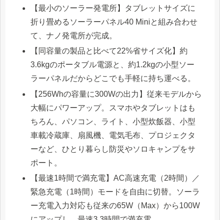
【最小のソーラー発電所】タブレットサイズに
折り畳めるソーラーパネル40 Miniと組み合わせ
て、ナノ発電所が完成。
【同容量の製品と比べて22%省サイズ化】約
3.6kgのポータブル電源と、約1.2kgの小型ソー
ラーパネルだからどこでも手軽に持ち運べる。
【256Whの容量に300Wの出力】従来モデルから
大幅にパワーアップ。スマホやタブレットはも
ちろん、パソコン、ライト、小型炊飯器、小型
車載冷蔵庫、扇風機、電気毛布、プロジェクタ
ーなど、ひとり暮らし防災やソロキャンプをサ
ポート。
【最速1時間で満充電】AC高速充電（2時間）／
緊急充電（1時間）モードを自由に切替。ソーラ
ー充電入力対応も従来の65W（Max）から100W
にアップし、最速3.3時間で満充電。