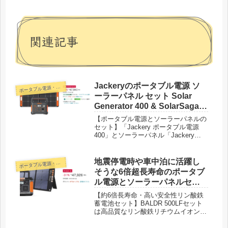
関連記事
Jackeryのポータブル電源 ソ
ポ
ータブル電源・蓄電池
ーラーパネル セット Solar
Generator 400 & SolarSaga
100が40%OFF！ブラックフラ
【ポータブル電源とソーラーパネルの
イデー特価47,940円！
セット】「Jackery ポータブル電源
400」とソーラーパネル「Jackery
SolarSaga 100」を組み合わせたお得
なセット商品です。キャンプや車中泊
のほかに災害による停電など電源の確
地震停電時や車中泊に活躍し
ポ
ータブル電源・蓄電池
保が難しい状況でも安心してご使用い
そうな6倍超長寿命のポータブ
ただけます。また、この２つを組み合
ル電源とソーラーパネルセッ
わせれば日中にソーラーパネルで集め
トが31%OFF！タイムセール
た電気をポータブル電源に蓄電するこ
【約6倍長寿命・高い安全性リン酸鉄
とで、電気代を減らしながら地球環境
特価47,926円！
蓄電池セット】BALDR 500LFセット
にやさしいエコなライフスタイルを実
は高品質なリン酸鉄リチウムイオン電
現することができます。
池を厳選し、通常の電池寿命の6倍
（3000回以上の充放電サイクル）、環