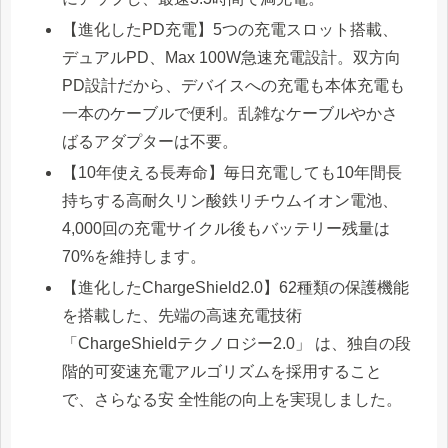
【進化したPD充電】5つの充電スロット搭載、
デュアルPD、Max 100W急速充電設計。双方向
PD設計だから、デバイスへの充電も本体充電も
一本のケーブルで便利。乱雑なケーブルやかさ
ばるアダプターは不要。
【10年使える長寿命】毎日充電しても10年間長
持ちする高耐久リン酸鉄リチウムイオン電池、
4,000回の充電サイクル後もバッテリー残量は
70%を維持します。
【進化したChargeShield2.0】62種類の保護機能
を搭載した、先端の高速充電技術
「ChargeShieldテクノロジー2.0」 は、独自の段
階的可変速充電アルゴリズムを採用すること
で、さらなる安 全性能の向上を実現しました。