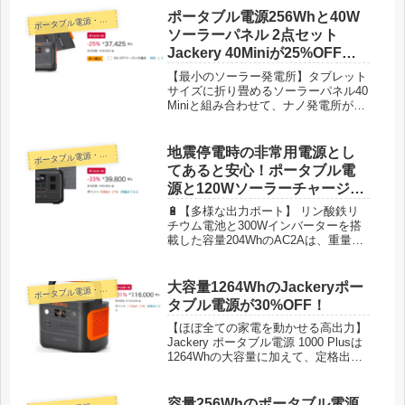
境にもやさしいです。PSE、
ポータブル電源256Whと40W
ポ
ータブル電源・蓄電池
UN38.3、CEなど必要な認証が取得し
ソーラーパネル 2点セット
ており（ACアダプターに印刷されて
Jackery 40Miniが25%OFF！
いる）、安全性高いリン酸鉄リチウム
しかも今なら5% OFFクーポン
バッテリーを採用します。また、米国
【最小のソーラー発電所】タブレット
UL94規格のV-0グレード難燃ABS素材
付きでタイムセール特価
サイズに折り畳めるソーラーパネル40
を電源カバーに採用しとバッテリー安
Miniと組み合わせて、ナノ発電所が完
35,553円！
全保護システム(BMS)を内蔵し、電圧
成。
や温度を適切に管理し、充電の過熱に
よる火災の心配もありません。キャン
地震停電時の非常用電源とし
ポ
ータブル電源・蓄電池
プや車中泊のほかに災害による停電な
てあると安心！ポータブル電
ど非常時でも安心してご使用いただけ
ます。
源と120Wソーラーチャージャ
ーセットが33%OFF！タイム
🔋【多様な出力ポート】 リン酸鉄リ
セール特価39,800円！
チウム電池と300Wインバーターを搭
載した容量204WhのAC2Aは、重量わ
ずか3.6kgで、AC出力ポート × 2、
USB-A × 2、USB-C（100W）、シガ
ーソケット出力を含む6つの出力ポー
大容量1264WhのJackeryポー
ポ
ータブル電源・蓄電池
トを備えています。
タブル電源が30%OFF！
【ほぼ全ての家電を動かせる高出力】
Jackery ポータブル電源 1000 Plusは
1264Whの大容量に加えて、定格出力
は2000Wの高出力なため、家庭で使用
している電化製品のほぼ全てを動かす
ことができます。合計8ポート（AC3
容量256Whのポータブル電源