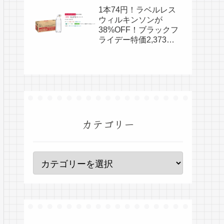
ライデー特価2,650
1本74円！ラベルレス
円！
ウィルキンソンが
38%OFF！ブラックフ
ライデー特価2,373
円！
カテゴリー