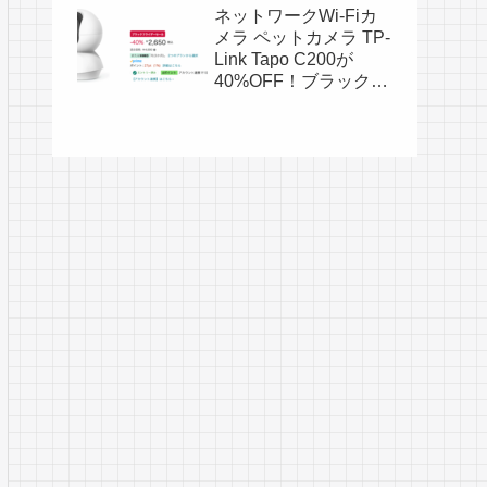
Elite Plus シリーズが
ネットワークWi-Fiカ
18%OFF！ブラックフ
メラ ペットカメラ TP-
ライデー特価6,980
Link Tapo C200が
円！
40%OFF！ブラックフ
ライデー特価2,650
円！