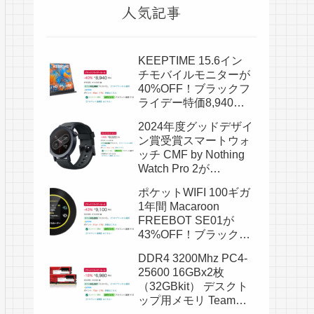
人気記事
KEEPTIME 15.6イン
チモバイルモニターが
40%OFF！ブラックフ
ライデー特価8,940
円！
2024年度グッドデザイ
ン賞受賞スマートウォ
ッチ CMF by Nothing
Watch Pro 2が
18%OFF！ブラックフ
ポケットWIFI 100ギガ
ライデー特価9,020
1年間 Macaroon
円！
FREEBOT SE01が
43%OFF！ブラックフ
ライデー特価9,100
DDR4 3200Mhz PC4-
円！
25600 16GBx2枚
（32GBkit） デスクト
ップ用メモリ Team