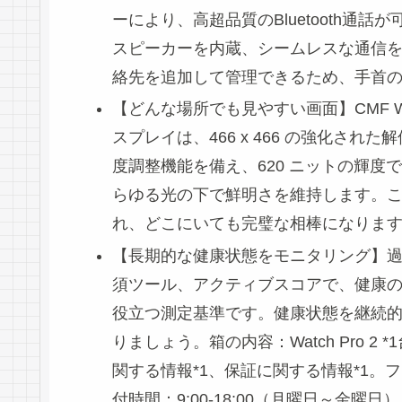
ーにより、高超品質のBluetooth通話が
スピーカーを内蔵、シームレスな通信を
絡先を追加して管理できるため、手首
【どんな場所でも見やすい画面】CMF Watch
スプレイは、466 x 466 の強化さ
度調整機能を備え、620 ニットの輝
らゆる光の下で鮮明さを維持します。
れ、どこにいても完璧な相棒になりま
【長期的な健康状態をモニタリング】過
須ツール、アクティブスコアで、健康
役立つ測定基準です。健康状態を継続的
りましょう。箱の内容：Watch Pro 2
関する情報*1、保証に関する情報*1。フリ
付時間：9:00-18:00（月曜日～金曜日