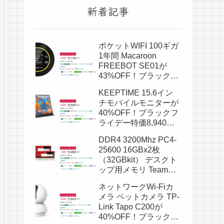
新着記事
ポケットWIFI 100ギガ
1年間 Macaroon
FREEBOT SE01が
43%OFF！ブラックフ
ライデー特価9,100
KEEPTIME 15.6イン
円！
チモバイルモニターが
40%OFF！ブラックフ
ライデー特価8,940
円！
DDR4 3200Mhz PC4-
25600 16GBx2枚
（32GBkit） デスクト
ップ用メモリ Team
Elite Plus シリーズが
ネットワークWi-Fiカ
18%OFF！ブラックフ
メラ ペットカメラ TP-
ライデー特価6,980
Link Tapo C200が
円！
40%OFF！ブラックフ