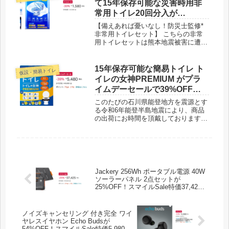
て15年保存可能な災害時用非
常用トイレ20回分入が
39%OFF！タイムセール特価
【備えあれば憂いなし！防災士監修*
1,580円！
非常用トイレセット】 こちらの非常
用トイレセットは熊本地震被害に遭
い、避難所生活を経験した防災士が監
修した信頼性の高い商品です。 凝固
剤、汚物袋だけでなく、使い捨て手袋
15年保存可能な簡易トイレ ト
仮設・簡易トイレ
と防臭袋が付属されるため、簡単に取
イレの女神PREMIUM がプラ
り付け、片付けられるます。 災害時
イムデーセールで39%OFFの
だけではく、すぐトイレに行けない時
5,480円！
や、介護の際にも安心できます。使用
このたびの石川県能登地方を震源とす
後、可燃ごみとして捨てられます。
る令和6年能登半島地震により、商品
の出荷にお時間を頂戴しております。
誠に恐れ入りますが、商品カート付近
のお届け日をご確認のうえ購入いただ
くようお願い申し上げます。
Jackery 256Wh ポータブル電源 40W
ソーラーパネル 2点セットが
25%OFF！スマイルSale特価37,425
円！
ノイズキャンセリング 付き完全 ワイ
ヤレスイヤホン Echo Budsが
54%OFF！スマイルSale特価5,980