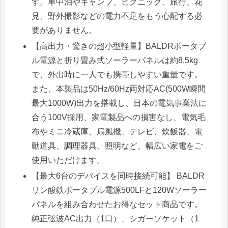
す。車中泊やキャンプ、ピクニック、旅行、花
見、野外撮影などの電力不足をもう心配する必
要がありません。
【高出力・驚きの超小型軽量】BALDRポータブ
ル電源と折り畳み式ソーラーパネルは約8.5kg
で、外出時に一人でも携帯しやすい重量です。
また、本製品は50Hz/60Hz両対応AC(500W瞬間
最大1000W)出力を搭載し、日本の電気事業法に
合う100V採用、家電製品への損害なし、電気毛
布やミニ冷蔵庫、扇風機、テレビ、炊飯器、電
動道具、調理器具、照明など、幅広い家電をご
使用いただけます。
【最大6台のデバイスを同時接続可能】 BALDR
リン酸鉄ポータブル電源500LFと120Wソーラー
パネルを組み合わせたお得なセット商品です。
純正弦波AC出力（1口）、シガーソケット（1