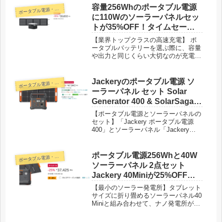
既存のポータブル電源に比べ、使用寿
容量256Whのポータブル電源
ポ
ータブル電源・蓄電池
命が長く、安全性が高く、環境にやさ
に110Wのソーラーパネルセッ
しいです。日本規格のPSEはもちろん
トが35%OFF！タイムセール
UN38.3、CE、UL、FCC、RoHSなど
特価39,650円！
世界基準の様々な安全規格、品質テス
【業界トップクラスの高速充電】 ポ
トに合格しています。また、BMS(バ
ータブルバッテリーを選ぶ際に、容量
ッテリーマネージメントシステム)に
や出力と同じくらい大切なのが充電ス
より電圧や温度を適切に管理し、過充
ピードです。EcoFlowのポータブル電
電および過放電を防止し、安全性も高
源には特許取得済みのX-Streaｍ充電
めました｡安心·安全して長くご使用い
テクノロジーが採用されており、
Jackeryのポータブル電源 ソ
ポ
ータブル電源・蓄電池
ただけます。
RIVER 2 はわずか60分で満充電が可
ーラーパネル セット Solar
能です。これは業界平均より5倍速
Generator 400 & SolarSaga
く、従来のRIVERシリーズより38%高
100が40%OFF！ブラックフラ
速です。急に電源が必要なときに
【ポータブル電源とソーラーパネルの
RIVER 2 の充電を忘れていても、AC
イデー特価47,940円！
セット】「Jackery ポータブル電源
コンセントで短時間の間にフル充電さ
400」とソーラーパネル「Jackery
れます。また、環境にやさしいソーラ
SolarSaga 100」を組み合わせたお得
ー充電にも対応しており、EcoFlowの
なセット商品です。キャンプや車中泊
110Wソーラーパネルとつなげると、
のほかに災害による停電など電源の確
ポータブル電源256Whと40W
ポ
ータブル電源・蓄電池
約2.3時間で満充電されます。AC充電
保が難しい状況でも安心してご使用い
ソーラーパネル 2点セット
以外に太陽光発電が利用できるため、
ただけます。また、この２つを組み合
災害などでグリッドが遮断された停電
Jackery 40Miniが25%OFF！
わせれば日中にソーラーパネルで集め
時などでも使用できます。
しかも今なら5% OFFクーポン
た電気をポータブル電源に蓄電するこ
【最小のソーラー発電所】タブレット
とで、電気代を減らしながら地球環境
付きでタイムセール特価
サイズに折り畳めるソーラーパネル40
にやさしいエコなライフスタイルを実
Miniと組み合わせて、ナノ発電所が完
35,553円！
現することができます。
成。