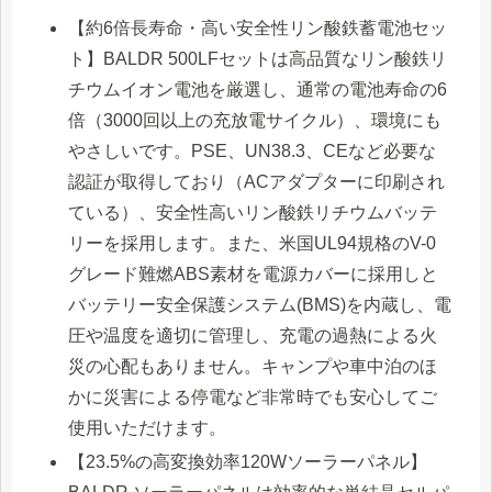
【約6倍長寿命・高い安全性リン酸鉄蓄電池セッ
ト】BALDR 500LFセットは高品質なリン酸鉄リ
チウムイオン電池を厳選し、通常の電池寿命の6
倍（3000回以上の充放電サイクル）、環境にも
やさしいです。PSE、UN38.3、CEなど必要な
認証が取得しており（ACアダプターに印刷され
ている）、安全性高いリン酸鉄リチウムバッテ
リーを採用します。また、米国UL94規格のV-0
グレード難燃ABS素材を電源カバーに採用しと
バッテリー安全保護システム(BMS)を内蔵し、電
圧や温度を適切に管理し、充電の過熱による火
災の心配もありません。キャンプや車中泊のほ
かに災害による停電など非常時でも安心してご
使用いただけます。
【23.5%の高変換効率120Wソーラーパネル】