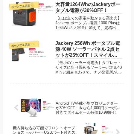
大容量1264WhのJackeryポー
ポ
ータブル電源・蓄電池
タブル電源が30%OFF！
【ほぼ全ての家電を動かせる高出力】
Jackery ポータブル電源 1000 Plusは
1264Whの大容量に加えて、定格出力
は2000Wの高出力なため、家庭で使用
している電化製品のほぼ全てを動かす
ことができます。合計8ポート（AC3
Jackery 256Wh ポータブル電
ポ
ータブル電源・蓄電池
口、USB4口、シガーソケット1口）が
源 40W ソーラーパネル 2点セ
備わっており、同時に複数の電化製品
ットが25%OFF！スマイル
に電力を供給することができます。大
Sale特価37,425円！
人数でのキャンプや連泊キャンプ、車
【最小のソーラー発電所】タブレット
中泊に加えて、災害時の備えとしても
サイズに折り畳めるソーラーパネル40
ご活用いただけます。
Miniと組み合わせて、ナノ発電所が完
成。
Android TV搭載小型プロジェクター
が39%OFF！今なら1,000円クーポン
付きでタイムセール特価10,999円！
機内持ち込み可能でフロントオープ
ン＆ストッパー・USBポート付きス