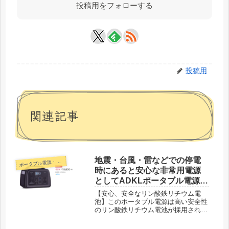
投稿用をフォローする
投稿用
関連記事
地震・台風・雷などでの停電
ポ
ータブル電源・蓄電池
時にあると安心な非常用電源
としてADKLポータブル電源
100000mAhが32%OFF！タイ
【安心、安全なリン酸鉄リチウム電
ムセール特価18,800円！
池】このポータブル電源は高い安全性
のリン酸鉄リチウム電池が採用されて
おり、充放電サイクルは他品500回か
ら2000回以上に４倍アップしました。