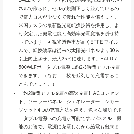
BALDR ソーラーパネルは効率的な単結晶セルパ
ネルで作られ、セルが規則正しく並んでいるの
で電力ロスが少なくて優れた性能を備えます。
米国テスラの最新型光電転換技術を採用し、よ
り安定した発電性能と高効率光電変換を併せ持
っています。可視光透過率が高くETFE フイル
ムで、転換効率は従来の太陽光パネルより30％
以上向上させ、最大25％に達します。BALDR
500WLFポータブル電源に約2-3時間でフル充電
できます。（なお、二枚を並列して充電するこ
ともできます。）
【約2時間でフル充電の高速充電】ACコンセン
ト、ソーラーパネル、ジェネレーター、シガー
ソケット4つの充電方法を備え、色々な場所でポ
ータブル電源への充電が可能です｡パススルー機
能のお陰で、電源に充電しながら給電も出来ま