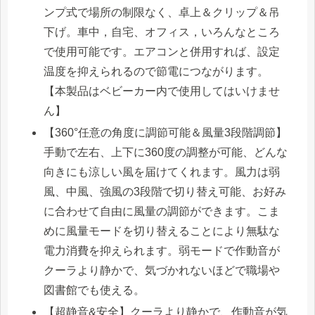
ンプ式で場所の制限なく、卓上＆クリップ＆吊
下げ。車中，自宅、オフィス，いろんなところ
で使用可能です。エアコンと併用すれば、設定
温度を抑えられるので節電につながります。
【本製品はベビーカー内で使用してはいけませ
ん】
【360°任意の角度に調節可能＆風量3段階調節】
手動で左右、上下に360度の調整が可能、どんな
向きにも涼しい風を届けてくれます。風力は弱
風、中風、強風の3段階で切り替え可能、お好み
に合わせて自由に風量の調節ができます。こま
めに風量モードを切り替えることにより無駄な
電力消費を抑えられます。弱モードで作動音が
クーラより静かで、気づかれないほどで職場や
図書館でも使える。
【超静音&安全】クーラより静かで、作動音が気