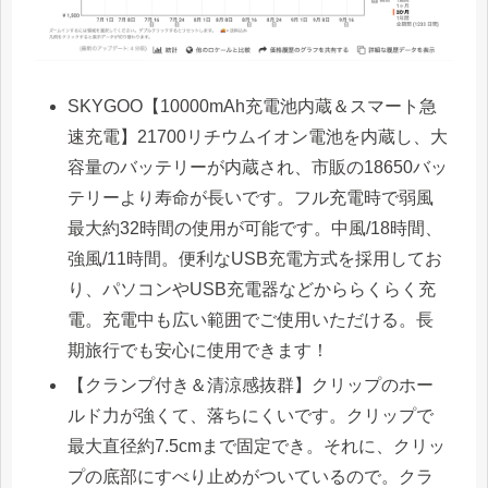
SKYGOO【10000mAh充電池内蔵＆スマート急
速充電】21700リチウムイオン電池を内蔵し、大
容量のバッテリーが内蔵され、市販の18650バッ
テリーより寿命が長いです。フル充電時で弱風
最大約32時間の使用が可能です。中風/18時間、
強風/11時間。便利なUSB充電方式を採用してお
り、パソコンやUSB充電器などかららくらく充
電。充電中も広い範囲でご使用いただける。長
期旅行でも安心に使用できます！
【クランプ付き＆清涼感抜群】クリップのホー
ルド力が強くて、落ちにくいです。クリップで
最大直径約7.5cmまで固定でき。それに、クリッ
プの底部にすべり止めがついているので。クラ