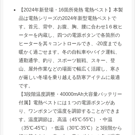
【2024年新登場・16箇所発熱 電熱ベスト】本製
品は電熱シリーズの2024年新型電熱ベストで
す。首元、背中、お腹、胸、腰に合わせ1６枚ヒ
ーターを内蔵し、四つの電源ボタンで各箇所の
ヒーターを其々コントロールでき、-20度までも
暖かく過ごせます。冬の自転車やバイク運転、
通勤通学、釣り、スポーツ観戦、スキー、登
山、屋外作業などの場面で幅広く活躍し、寒さ
が厳しい冬場を乗り越える防寒アイテムに最適
です。
【3段階温度調整・40000mAh大容量バッテリー
付属】電熱ベストには１つの電源ボタンがあ
り、ワンボタンで温度を調節することができま
す。温度調節は、高温（45℃-55℃）・中温
（35℃-45℃）・低温（30℃-35℃）と3段階から