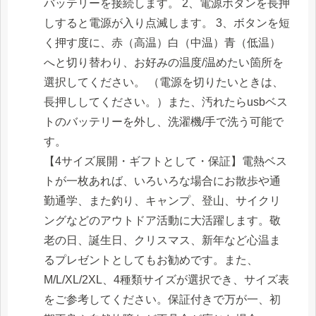
バッテリーを接続します。 2、電源ボタンを長押
しすると電源が入り点滅します。 3、ボタンを短
く押す度に、赤（高温）白（中温）青（低温）
へと切り替わり、お好みの温度/温めたい箇所を
選択してください。 （電源を切りたいときは、
長押ししてください。）また、汚れたらusbベス
トのバッテリーを外し、洗濯機/手で洗う可能で
す。
【4サイズ展開・ギフトとして・保証】電熱ベス
トが一枚あれば、いろいろな場合にお散歩や通
勤通学、また釣り、キャンプ、登山、サイクリ
ングなどのアウトドア活動に大活躍します。敬
老の日、誕生日、クリスマス、新年など心温ま
るプレゼントとしてもお勧めです。また、
M/L/XL/2XL、4種類サイズが選択でき、サイズ表
をご参考してください。保証付きで万が一、初