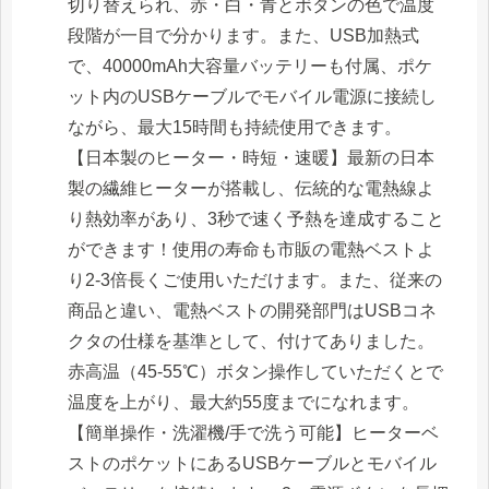
切り替えられ、赤・白・青とボタンの色で温度
段階が一目で分かります。また、USB加熱式
で、40000mAh大容量バッテリーも付属、ポケ
ット内のUSBケーブルでモバイル電源に接続し
ながら、最大15時間も持続使用できます。
【日本製のヒーター・時短・速暖】最新の日本
製の繊維ヒーターが搭載し、伝統的な電熱線よ
り熱効率があり、3秒で速く予熱を達成すること
ができます！使用の寿命も市販の電熱ベストよ
り2-3倍長くご使用いただけます。また、従来の
商品と違い、電熱ベストの開発部門はUSBコネ
クタの仕様を基準として、付けてありました。
赤高温（45-55℃）ボタン操作していただくとで
温度を上がり、最大約55度までになれます。
【簡単操作・洗濯機/手で洗う可能】ヒーターベ
ストのポケットにあるUSBケーブルとモバイル