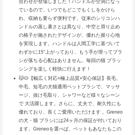
合わせが登場しました！ハンドルが空洞になっ
ているので、いつでもどこでもくしをかけら
れ、収納も要らず便利です。従来のシリコンハ
ンドルの蒸し暑さとは異なり、中空と滑り止め
の格子が施されたデザインが、優れた握り心地
を実現します。ハンドルは人間工学に基づいて
わずかに15°上がっており、もう手が滑ってブラ
シが落ちる心配はありません。毎回の猫 ブラッ
シングを楽しく軽快に行えます！
😽🐶【幅広く対応×極上品質×安心保証】長毛、
中毛、短毛の犬猫通用ペットブラシで、マッサ
ージ、抜け毛取り、シャワーなど様々なシーン
で 大活躍します。さらに、丈夫で、耐久性にも
優れており、長くご愛用いただけます 。Greneo
の犬・猫 ブラシには24ヶ月の保証が付いており
ます。Greneoを選べば、ペットもあなたもこの