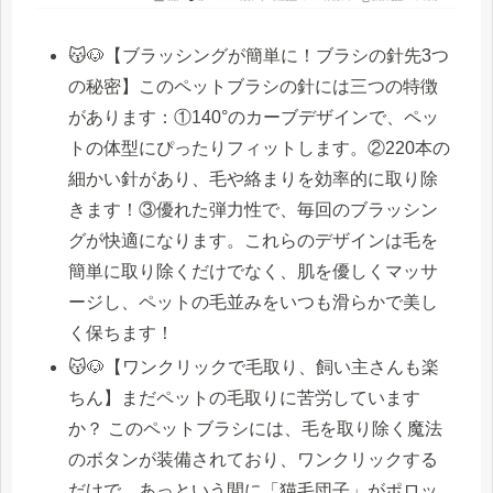
😽🐶【ブラッシングが簡単に！ブラシの針先3つ
の秘密】このペットブラシの針には三つの特徴
があります：①140°のカーブデザインで、ペッ
トの体型にぴったりフィットします。②220本の
細かい針があり、毛や絡まりを効率的に取り除
きます！③優れた弾力性で、毎回のブラッシン
グが快適になります。これらのデザインは毛を
簡単に取り除くだけでなく、肌を優しくマッサ
ージし、ペットの毛並みをいつも滑らかで美し
く保ちます！
😽🐶【ワンクリックで毛取り、飼い主さんも楽
ちん】まだペットの毛取りに苦労しています
か？ このペットブラシには、毛を取り除く魔法
のボタンが装備されており、ワンクリックする
だけで、あっという間に「猫毛団子」がポロッ