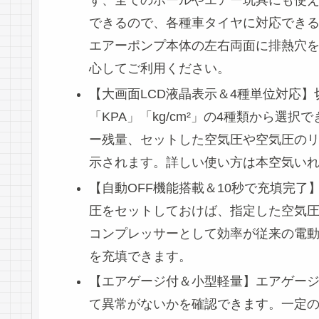
ず、全てのボールやエアー玩具にも使えます
できるので、各種車タイヤに対応でき
エアーポンプ本体の左右両面に排熱穴
心してご利用ください。
【大画面LCD液晶表示＆4種単位対応】
「KPA」「kg/cm²」の4種類から
ー残量、セットした空気圧や空気圧の
示されます。詳しい使い方は本空気い
【自動OFF機能搭載＆10秒で充填完了
圧をセットしておけば、指定した空気圧
コンプレッサーとして効率が従来の電動
を充填できます。
【エアゲージ付＆小型軽量】エアゲー
て異常がないかを確認できます。一定