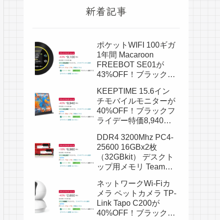
新着記事
ポケットWIFI 100ギガ
1年間 Macaroon
FREEBOT SE01が
43%OFF！ブラックフ
ライデー特価9,100
KEEPTIME 15.6イン
円！
チモバイルモニターが
40%OFF！ブラックフ
ライデー特価8,940
円！
DDR4 3200Mhz PC4-
25600 16GBx2枚
（32GBkit） デスクト
ップ用メモリ Team
Elite Plus シリーズが
ネットワークWi-Fiカ
18%OFF！ブラックフ
メラ ペットカメラ TP-
ライデー特価6,980
Link Tapo C200が
円！
40%OFF！ブラックフ