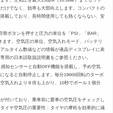
。空気圧を最大150psi（10.3bar）までセット
るだけでなく、効率も大部向上します。コンパクトの
を搭載しており、長時間使用しても熱くならない、安
切替ボタンを押すと圧力の単位を「PSI」「BAR」
選択できます。空気圧の単位、空気入れモード、バッテリ
リアルタイム数値などの情報が液晶ディスプレイに表
れ専用の日本語取扱説明書をご参照ください。
】感知センサーと自動OFF機能を搭載し、予め空気
になると自動停止します。毎分19000回転のターボ
空気入れより８倍も上がり、10秒でボール１個分
ジが付いており、乗車前に愛車の空気圧をチェックし
のタイヤ空気圧の重要性：タイヤの摩耗を効果的に減