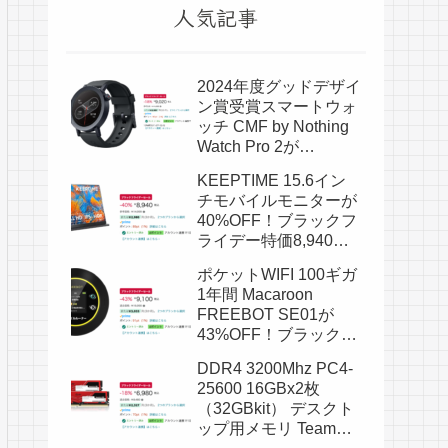
人気記事
2024年度グッドデザイ
ン賞受賞スマートウォ
ッチ CMF by Nothing
Watch Pro 2が
18%OFF！ブラックフ
KEEPTIME 15.6イン
ライデー特価9,020
チモバイルモニターが
円！
40%OFF！ブラックフ
ライデー特価8,940
円！
ポケットWIFI 100ギガ
1年間 Macaroon
FREEBOT SE01が
43%OFF！ブラックフ
ライデー特価9,100
DDR4 3200Mhz PC4-
円！
25600 16GBx2枚
（32GBkit） デスクト
ップ用メモリ Team