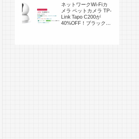
Elite Plus シリーズが
ネットワークWi-Fiカ
18%OFF！ブラックフ
メラ ペットカメラ TP-
ライデー特価6,980
Link Tapo C200が
円！
40%OFF！ブラックフ
ライデー特価2,650
円！