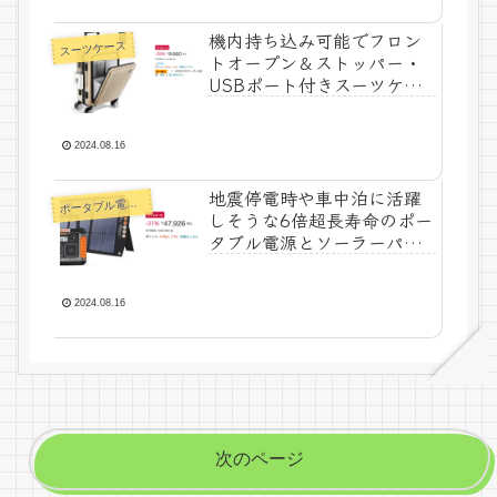
機内持ち込み可能でフロン
スーツケース
トオープン＆ストッパー・
USBポート付きスーツケー
スが39%OFF！今ならさら
に2,000円OFFクーポン付き
でタイムセール特価7,680
2024.08.16
円！
地震停電時や車中泊に活躍
ータブル電源・蓄電池
ポ
しそうな6倍超長寿命のポー
タブル電源とソーラーパネ
ルセットが31%OFF！タイ
ムセール特価47,926円！
2024.08.16
次のページ