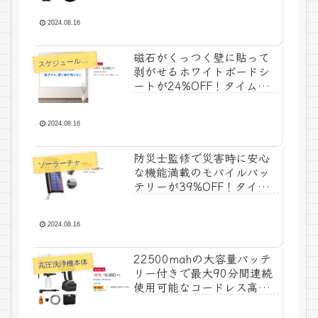
タイムセール特価2,299
円！
2024.08.16
磁石がくっつく壁に貼って
ス
ケジュールボード
剥がせるホワイトボードシ
ートが24%OFF！タイムセ
ール特価6,065円！
2024.08.16
防災士監修で災害時に安心
ーラーチャージャー
ソ
な機能満載のモバイルバッ
テリーが39%OFF！タイム
セール特価5,980円！
2024.08.16
22500mahの大容量バッテ
高圧洗浄機本体
リー付きで最大90分間連続
使用可能なコードレス高圧
洗浄機が80%OFF！今なら
さらに2,500円OFFクーポン