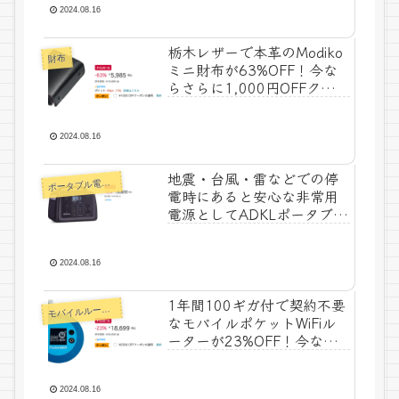
付きでタイムセール特価
2024.08.16
7,580円！
栃木レザーで本革のModiko
財布
ミニ財布が63%OFF！今な
らさらに1,000円OFFクーポ
ン付きでタイムセール特価
4,985円！
2024.08.16
地震・台風・雷などでの停
ータブル電源・蓄電池
ポ
電時にあると安心な非常用
電源としてADKLポータブル
電源100000mAhが
32%OFF！タイムセール特
価18,800円！
2024.08.16
1年間100ギガ付で契約不要
モ
バイルルーター
なモバイルポケットWiFiル
ーターが23%OFF！今なら
さらに2,500円OFFクーポン
付きでタイムセール特価
16,199円！
2024.08.16