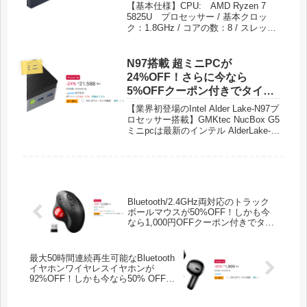
39,998円！
SSD（2TBまで拡張可能） GMKtec
【基本仕様】CPU: AMD Ryzen 7
M5 mini pcに内臓されているAMD
5825U プロセッサー / 基本クロッ
Ryzen 7 Mobile Processors with
ク：1.8GHz / コアの数：8 / スレッド
Radeon グラフィックスは、動作クロ
数：16 / 最大ブースト・クロック 最
ックは最大4.30 GHzなので、ビジネ
大 4.5GHz/ グラフィックス周波
スシーンでの利用はもちろん、プライ
数：1900 MHz / L2キャッシュ：
N97搭載 超ミニPCが
ベートでの写真、動画編集、ゲームプ
ミニ
16MB / メモリ：16GB DDR4
24%OFF！さらに今なら
レイなど、さまざまなニーズに合わせ
3200MT/s 2チャネル数 （64GBまで拡
て自由にカスタマイズ可能です。 【1
5%OFFクーポン付きでタイム
張可能） / SDD：512GB PCIe 3.0
年間メーカー保証】GMKtec mini pc
セール特価20,508円！
M.2 2280 SSD（2TBまで拡張可
【業界初登場のIntel Alder Lake-N97プ
は注文日よりメーカー保証が1年間ご
能） GMKtec M5 mini pcに内臓さ
ロセッサー搭載】GMKtec NucBox G5
ざいます。期間内は、通常通りご使用
れているAMD Ryzen 7 Mobile
ミニpcは最新のインテル AlderLake-
いただいて出た不具合に関しまして
Processors with Radeon グラフィック
N97（最大周波数3.6GHz、4C/4T、
は、修理もしくは交換しますのでご安
スは、動作クロックは最大4.30 GHz
6MBキャッシュ )プロセッサーを内蔵
心ください。
なので、ビジネスシーンでの利用はも
しており、メモリ/ストレージは
ちろん、プライベートでの写真、動画
12GB+256GBを搭載、高性能及び小
編集、ゲームプレイなど、さまざまな
型体積兼備の新型ミニパソコンです。
ニーズに合わせて自由にカスタマイズ
n97みにpcは、他のn100やn95に比べ
Bluetooth/2.4GHz両対応のトラック
可能です。 【1年間メーカー保証】
て約45%パフォーマンスが向上、非常
ボールマウスが50%OFF！しかも今
GMKtec mini pcは注文日よりメーカ
にパワフルで、ホーム サーバー、学
なら1,000円OFFクーポン付きでタイ
ー保証が1年間ございます。期間内
校教育、Webブラウジング、ビジネ
ムセール特価2,299円！
は、通常通りご使用いただいて出た不
ス、オフィス、ビルボードなど、より
具合に関しましては、修理もしくは交
要求の厳しいニーズを満たすのは十分
最大50時間連続再生可能なBluetooth
換しますのでご安心ください。
です。様々作業が快適に楽しめます。
イヤホンワイヤレスイヤホンが
92%OFF！しかも今なら50% OFFク
ーポン付きでタイムセール特価999
円！