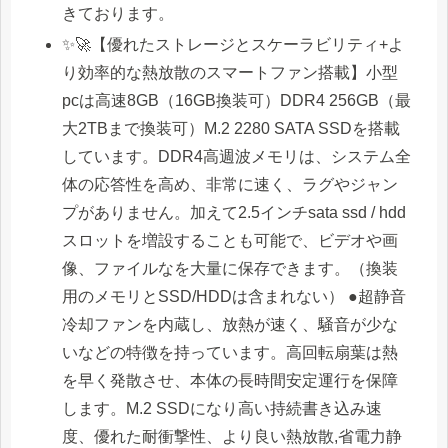
きております。
✨🚀【優れたストレージとスケーラビリティ+よ
り効率的な熱放散のスマートファン搭載】小型
pcは高速8GB（16GB換装可）DDR4 256GB（最
大2TBまで換装可）M.2 2280 SATA SSDを搭載
しています。DDR4高週波メモリは、システム全
体の応答性を高め、非常に速く、ラグやジャン
プがありません。加えて2.5インチsata ssd / hdd
スロットを増設することも可能で、ビデオや画
像、ファイルなを大量に保存できます。（換装
用のメモリとSSD/HDDは含まれない） ●超静音
冷却ファンを内蔵し、放熱が速く、騒音が少な
いなどの特徴を持っています。高回転扇葉は熱
を早く発散させ、本体の長時間安定運行を保障
します。M.2 SSDになり高い持続書き込み速
度、優れた耐衝撃性、より良い熱放散,省電力静