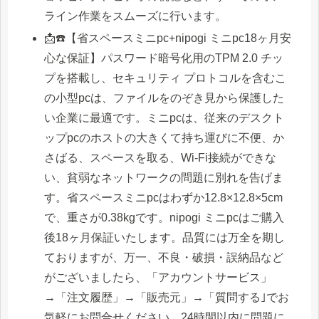
ライン作業をスムーズに行います。
📩☎️【省スペースミニpc+nipogi ミニpc18ヶ月安
心な保証】パスワード暗号化用のTPM 2.0 チッ
プを搭載し、セキュリティ プロトコルを含むこ
の小型pcは、ファイルをのぞき見から保護した
い企業に最適です。ミニpcは、従来のデスクト
ップpcのホストの大きくて持ち運びに不便、か
さばる、スペースを取る、Wi-Fi接続ができな
い、貧弱なネットワークの問題に別れを告げま
す。省スペースミニpcはわずか12.8×12.8×5cm
で、重さが0.38kgです。nipogi ミニpcはご購入
後18ヶ月保証いたします。品質には万全を期し
ておりますが、万一、不良・破損・誤納品など
がございましたら、「アカウントサービス」
→「注文履歴」→「販売元」→「質問する｣でお
気軽にお問合せください。24時間以内に問題に