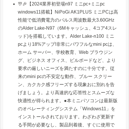
🎊🎉【2024業界初登場n97 ミニpc+ミニpc
windows11搭載】NiPoGi AK1PLUS ミニPCは高
性能で低消費電力のパルス周波数最大3.60GHz
のAlder Lake-N97（6Mキャッシュ、4コア4スレ
ッド)を搭載しています。Alder Lake-n100 ミニ
pcより18%アップ!非常にパワフルなmini pcは、
ホーム サーバー、学校教育、Web ブラウジン
グ、ビジネス オフィス、ビルボードなど、より
要求の厳しいニーズを満たすのに十分です。従
来のmini pcの不安定な動作、ブルー スクリー
ン、カクカク感フリーズする現象おに別れを告
げましょう。より高速的な応答性とスムーズな
快適性が得られます。●本ミニパソコンは最新版
のオペレーティングシステム「Windows11」を
インストールされております。わざわざ更新す
る手間が必要なし、製品到着後、すぐに使用で