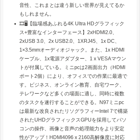
音性、これまとは違う新しい世界が見えてるか
もしれません。
🎞️🖥️【臨場感あふれる4K Ultra HDグラフィック
ス+豊富なインターフェース】2xHDMI2.0、
2xUSB 3.0、2x USB2.0、1XRJ45、1x DC、
1×3.5mmオーディオジャック。また、1x HDMI
ケーブル、1x電源アダプター、1 x VESAマウン
トが付属している。ミニpcは2画面出力（HDMI
ポート2個）により、オフィスでの作業に最適で
す。ビジネス、オンライン教育、自宅ワーク、
テレワークなど多くの場面に適し、同時に複数
のタスクを遂行することができる。N97ミニpc
は最新な改良されたリソグラフィーIntel 7で構築
されたUHDグラフィックスGPUを採用してパソ
コンの操作、画像と音声の処理能力をより安定
性がアップ！HDMI4096 x 2160高解像度に対応