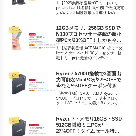
ール特価25,748円！
す。オンラインショッピング、ブログ
1.【2023業界初登場n97 ミニpc+ミニ
閲覧SNS 文章作成表計算、動画鑑賞
pc windows11搭載】高性能で低消費電
など様々作業が快適に楽しめます。
力のパルス周波数最大3.60GHzの
Alder Lake-N97（6Mキャッシュ、4コ
ア4スレッド)を搭載。n97 ミニpcは、
他のn100 ミニpcやn95 ミニpcに比べ
12GBメモリ、256GB SSDで
ミニ
て全体で48%も性能が向上していま
N100プロセッサー搭載の超小
す。非常にパワフルなmini pcは、ホ
型PCが20%OFF！しかも今な
ーム サーバー、学校教育、Web ブラ
ら5% OFFクーポン付きでタイ
ウジング、ビジネス オフィス、ビル
1.【業界初登場 ACEMAGIC 超ミニ㍶
ボードなど、より要求の厳しいニーズ
ムセール特価18,086円！
Intel Alder Lake-N100プロセッサー搭
を満たすのに十分です。従来のmini
載】ミニpcは最新のインテル
pcの不安定な動作、ブルー スクリー
AlderLake-N100（最大周波数
ン、カクカク感フリーズする現象おに
3.40GHz、4C/4T、6MBキャッシュ )
別れを告げましょう。より高速的な応
プロセッサーを内蔵しており、12GB
Ryzen7 5700U搭載で3画面出
答性とスムーズな快適性が得られま
ミニ
DDR5メモリ+256GBストレージを搭
力可能なMiniPCが22%OFFで
す。●本ミニパソコンは最新版のオペ
載し、高性能及びミニサイズのコンパ
レーティングシステム「Windows11」
今なら5%OFFクーポン付きの
クト新型ミニパソコンです。 n100み
をインストールされております。わざ
タイムセール特価37,998円！
にpcは、他のn100やn95に比べて約
【基本仕様】CPU: AMD Ryzen 7
わざ更新する手間が必要なし、製品到
45%パフォーマンスが向上、非常にパ
5700U プロセッサー / 基本クロッ
着後、すぐに使用できております。
ワフルで、ホーム サーバー、学校教
ク：1.8GHz / コアの数：8 / スレッド
育、Webブラウジング、ビジネス、オ
数：16 / 最大ブースト・クロック 最
フィス、ビルボードなど、より要求の
大 4.3GHz/ グラフィックス周波
厳しいニーズを満たすのは十分です。
数：1900 MHz / L3キャッシュ： 8MB
Ryzen 7・メモリ16GB・SSD
様々作業が快適に楽しめます。
ミニ
/ メモリ：16GB DDR4 3200MT/s 2
512GB搭載ミニPCが
チャネル数 （64GBまで拡張可能） /
27%OFF！タイムセール特価
SDD：512GB PCIe 3.0 M.2 2280