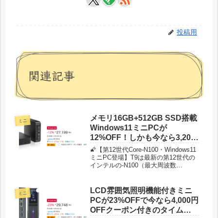
投稿用
関連記事
メモリ16GB+512GB SSD搭載
ミニ
Windows11ミニPCが
12%OFF！しかも今なら3,200
円OFFクーポン付きでタイム
🌠【第12世代Core-N100・Windows11
セール特価23,999円！
ミニPC登場】T9は最新の第12世代の
インテルの-N100（最大周波数
3.4GHz、4C/4T、6MBキャッシュ )プ
ロセッサーを内蔵しており、メモリ/
ストレージは16GB+512GBを標準搭
LCD雰囲気照明機能付きミニ
ミニ
載、高性能及び小型体積兼備の新型ミ
PCが23%OFFで今なら4,000円
ニパソコンが登場。 Intel Jasper Lake
OFFクーポン付きのタイムセ
N95 CPUに比べて作業性能がUPで