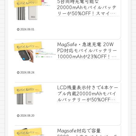
5台同時充電可能な
モ
バイルバッテリー
20000mAhモバイルバッテ
リーが50%OFF！スマイル
Sale特価999円！
2024.09.01
MagSafe・急速充電 20W
モ
バイルバッテリー
PD対応モバイルバッテリー
10000mAhが23%OFF！し
かも今なら15% + 50%OFF
クーポン付きでタイムセー
ル特価1,044円！
2024.08.24
LCD残量表示付きで4本ケー
モ
バイルバッテリー
ブル内蔵20000mAhモバイ
ルバッテリーが50%OFF！
タイムセール特価999円！
2024.08.20
Magsafe対応で容量
モ
バイルバッテリー