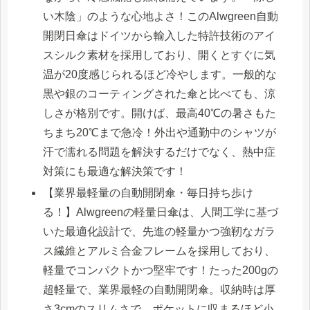
い木陰」のような心地よさ！このAlwgreen自動
開閉日傘はドイツから輸入した特許技術のアイ
スシルク素材を採用しており、開くとすぐに気
温が20度感じられるほど冷やします。一般的な
黒や銀のコーティングされた傘と比べても、涼
しさが格別です。開けば、最高40℃の暑さもた
ちまち20℃まで急冷！外出や通勤中のシャツが
汗で濡れる問題を解決するだけでなく、熱中症
対策にも最適な解決策です！
【業界最軽量の自動開閉傘・毎日持ち歩け
る！】Alwgreenの軽量日傘は、人間工学に基づ
いた最適化設計で、先進の軽量かつ強靭なガラ
ス繊維とアルミ合金フレームを採用しており、
軽量でコンパクトかつ堅牢です！たった200gの
超軽量で、業界最軽の自動開閉傘。収納時は厚
さ3cmのスリムさで、ポケットに収まるほど小