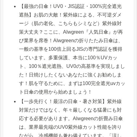
【最強の日傘！UV0・JIS認証・100%完全遮光
遮熱】お肌の大敵！紫外線による、不可逆ダメ
ージ（肌の老化、こちらもシミなど）紫外線対
策大丈夫？ここに、Alwgreen『人気日傘』が再
び業界を席巻！Alwgreenの折りたたみ日傘は、
一般の基準を100倍上回るJISの専門認証を獲得
しています。多重保護、本当に100％UVカッ
ト、100％遮光遮熱、UV0の高基準を実現しまし
た！日焼けしたくないあなたに強くお勧めしま
す！肌を守るために、まずは100完全遮光uvカッ
ト日傘の使用から始めましょう！
【一歩先行く！最涼の日傘・暑さ対策】紫外線
対策だけではなく、年々厳しくなる猛暑にも対
応する必要があります。Alwgreenの折畳み日傘
は、業界最先端のUV0紫外線カット性能を誇り
ながら、冷感機能も兼ね備えています。「涼し