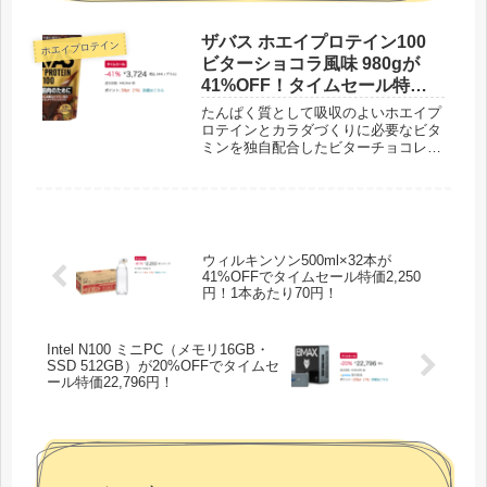
ザバス ホエイプロテイン100
ホエイプロテイン
ビターショコラ風味 980gが
41%OFF！タイムセール特価
3,528円！
たんぱく質として吸収のよいホエイプ
ロテインとカラダづくりに必要なビタ
ミンを独自配合したビターチョコレー
ト風味の粉末プロテイン
ウィルキンソン500ml×32本が
41%OFFでタイムセール特価2,250
円！1本あたり70円！
Intel N100 ミニPC（メモリ16GB・
SSD 512GB）が20%OFFでタイムセ
ール特価22,796円！